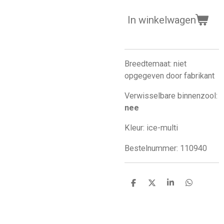
In winkelwagen
Breedtemaat: niet
opgegeven door fabrikant
Verwisselbare binnenzool:
nee
Kleur: ice-multi
Bestelnummer: 110940
D
D
S
D
e
e
h
e
l
e
a
l
e
l
r
e
n
e
n