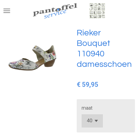
Ga
direct
naar
de
Rieker
hoofdinhoud
Bouquet
110940
damesschoen
€ 59,95
maat